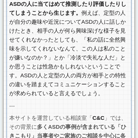
ASDの人に当てはめて推測したり評価したりし
てしまうことから生じます。
例えば、定型の人
が自分の趣味や近況についてASDの人に話しか
けたとき、相手の人が何ら興味深げな様子を見
せてくれなかったとしても、「私の話に全然興
味を示してくれないなんて、この人は私のこと
が嫌いなのか？」とか「冷淡で失礼な人だ」と
か思うことは性急かもしれないということで
す。ASDの人と定型の人の両方が相手との特性
の違いを踏まえてコミュニケーションすること
が求められていると言えるでしょう。
---
本サイトを運営している相談室「
C&C
」では、
その背景に
多くASDの事例が含まれている「ひ
きこもり」当事者やご家族のご相談を中心に各