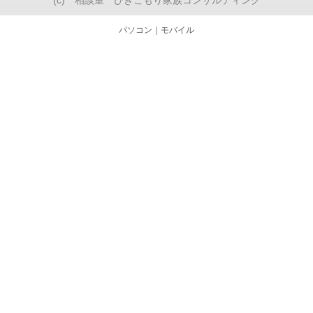
(c) 相談室 ひきこもり家族コンサルティング
パソコン
｜モバイル