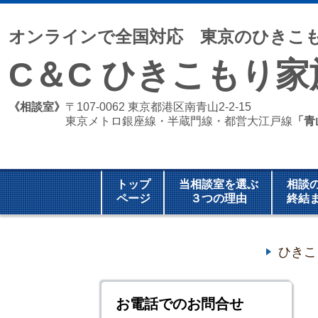
オンラインで全国対応 東京のひきこ
C＆C ひきこもり
《相談室》
〒107-0062 東京都港区南青山2-2-15
東京メトロ銀座線・半蔵門線・都営大江戸線
「青
トップ
当相談室を選ぶ
相談
ページ
３つの理由
終結
ひきこ
お電話でのお問合せ