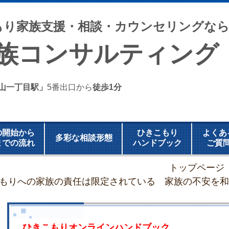
もり家族支援・相談・カウンセリングな
家族コンサルティング
山一丁目駅」
5番出口から
徒歩1分
の開始から
ひきこもり
よくあ
多彩な相談形態
までの流れ
ハンドブック
ご質
トップページ
もりへの家族の責任は限定されている 家族の不安を和
ひきこもりオンラインハンドブック